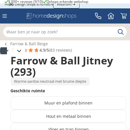
9.000+ reviews (9/10)
Qshops erkende webshop
9.000+ reviews (9/10)
Qshops erkende webshop
Home Design Shops is nu hds.nl
Home Design Shops is nu hds.nl
Waarom?
Waar ben je naar op zoek?
Breadcrumb navigatie
Farrow & Ball Beige
4,9/5
(83 reviews)
Farrow & Ball Jitney
(293)
Warme aardse neutraal met bruine diepte
Geschikte ruimte
Muur en plafond binnen
Hout en metaal binnen
Vloer en trap binnen