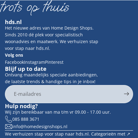
hds.nl
Het nieuwe adres van Home Design Shops.
Sinds 2010 dé plek voor specialistisch
woonadvies en maatwerk. We verhuizen stap
voor stap naar hds.nl.
Volg ons
Facebook
Instagram
Pinterest
Blijf up to date
Ontvang maandelijks speciale aanbiedingen,
de laatste trends & handige tips in je inbox!
E-mail
Privacybeleid
Hulp nodig?
Contactgegevens
Wij zijn bereikbaar van ma t/m vr 09.00 - 17.00 uur.
Terugbetalingsbeleid
085 888 3671
info@homedesignshops.nl
Algemene voorwaarden
We verhuizen stap voor stap naar hds.nl. Categorieën met ↗︎
Verzendbeleid