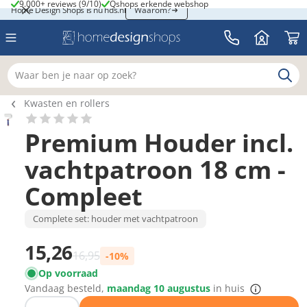
9.000+ reviews (9/10)
Qshops erkende webshop
9.000+ reviews (9/10)
Qshops erkende webshop
Home Design Shops is nu hds.nl
Home Design Shops is nu hds.nl
Waarom?
Waar ben je naar op zoek?
Breadcrumb navigatie
Kwasten en rollers
Premium Houder incl.
vachtpatroon 18 cm -
Compleet
Complete set: houder met vachtpatroon
Prijs met korting
15,26
Normale prijs
16,95
-10%
Op voorraad
Vandaag besteld,
maandag 10 augustus
in huis