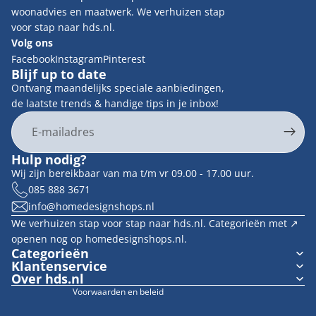
woonadvies en maatwerk. We verhuizen stap
voor stap naar hds.nl.
Volg ons
Facebook
Instagram
Pinterest
Blijf up to date
Ontvang maandelijks speciale aanbiedingen,
de laatste trends & handige tips in je inbox!
E-mail
Privacybeleid
Hulp nodig?
Contactgegevens
Wij zijn bereikbaar van ma t/m vr 09.00 - 17.00 uur.
Terugbetalingsbeleid
085 888 3671
info@homedesignshops.nl
Algemene voorwaarden
We verhuizen stap voor stap naar hds.nl. Categorieën met ↗︎
Verzendbeleid
openen nog op homedesignshops.nl.
Wettelijke kennisgeving
Categorieën
Klantenservice
Cookievoorkeuren
Over hds.nl
Voorwaarden en beleid