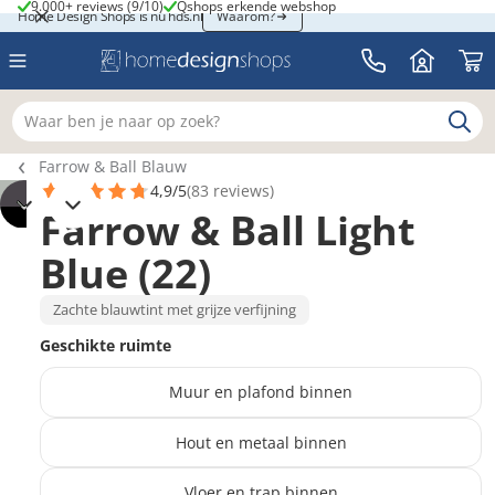
9.000+ reviews (9/10)
Qshops erkende webshop
9.000+ reviews (9/10)
Qshops erkende webshop
Home Design Shops is nu hds.nl
Home Design Shops is nu hds.nl
Waarom?
Waar ben je naar op zoek?
Breadcrumb navigatie
Farrow & Ball Blauw
4,9/5
(83 reviews)
Farrow & Ball Light
2
Blue (22)
Zachte blauwtint met grijze verfijning
Geschikte ruimte
Muur en plafond binnen
Hout en metaal binnen
Vloer en trap binnen