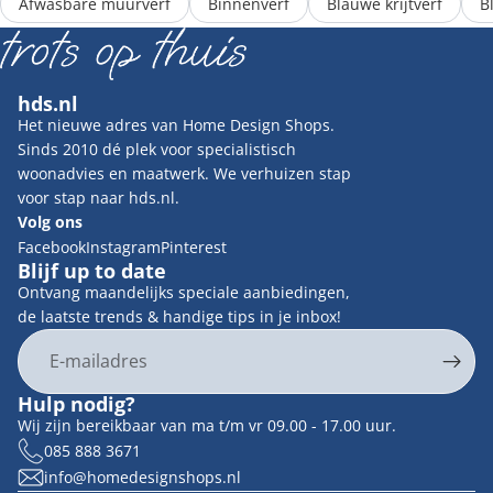
Afwasbare muurverf
Binnenverf
Blauwe krijtverf
B
hds.nl
Het nieuwe adres van Home Design Shops.
Sinds 2010 dé plek voor specialistisch
woonadvies en maatwerk. We verhuizen stap
voor stap naar hds.nl.
Volg ons
Facebook
Instagram
Pinterest
Blijf up to date
Ontvang maandelijks speciale aanbiedingen,
de laatste trends & handige tips in je inbox!
E-mail
Privacybeleid
Hulp nodig?
Contactgegevens
Wij zijn bereikbaar van ma t/m vr 09.00 - 17.00 uur.
Terugbetalingsbeleid
085 888 3671
info@homedesignshops.nl
Algemene voorwaarden