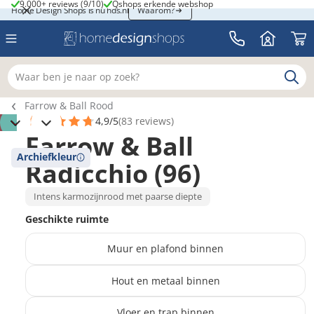
9.000+ reviews (9/10)
Qshops erkende webshop
9.000+ reviews (9/10)
Qshops erkende webshop
Home Design Shops is nu hds.nl
Home Design Shops is nu hds.nl
Waarom?
Waar ben je naar op zoek?
Breadcrumb navigatie
Farrow & Ball Rood
4,9/5
(83 reviews)
Farrow & Ball
Archiefkleur
Radicchio (96)
Intens karmozijnrood met paarse diepte
Geschikte ruimte
Muur en plafond binnen
Hout en metaal binnen
Vloer en trap binnen