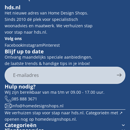
hds.nl
Het nieuwe adres van Home Design Shops.
Sinds 2010 dé plek voor specialistisch
woonadvies en maatwerk. We verhuizen stap
voor stap naar hds.nl.
Volg ons
Facebook
Instagram
Pinterest
Blijf up to date
Ontvang maandelijks speciale aanbiedingen,
de laatste trends & handige tips in je inbox!
E-mail
Privacybeleid
Hulp nodig?
Contactgegevens
Wij zijn bereikbaar van ma t/m vr 09.00 - 17.00 uur.
Terugbetalingsbeleid
085 888 3671
info@homedesignshops.nl
Algemene voorwaarden
We verhuizen stap voor stap naar hds.nl. Categorieën met ↗︎
Verzendbeleid
openen nog op homedesignshops.nl.
Wettelijke kennisgeving
Categorieën