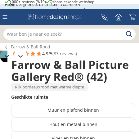
9.000+ reviews (9/10)
Qshops erkende webshop
9.000+ reviews (9/10)
Qshops erkende webshop
Home Design Shops is nu hds.nl
Home Design Shops is nu hds.nl
Waarom?
Waar ben je naar op zoek?
Breadcrumb navigatie
Farrow & Ball Rood
4,9/5
(83 reviews)
Farrow & Ball Picture
Gallery Red® (42)
Rijk bordeauxrood met warme diepte
Geschikte ruimte
Muur en plafond binnen
Hout en metaal binnen
Vloer en trap binnen