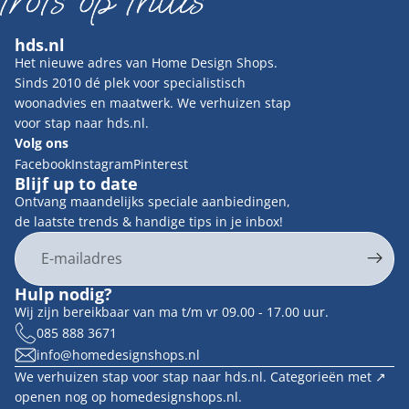
hds.nl
Het nieuwe adres van Home Design Shops.
Sinds 2010 dé plek voor specialistisch
woonadvies en maatwerk. We verhuizen stap
voor stap naar hds.nl.
Volg ons
Facebook
Instagram
Pinterest
Blijf up to date
Ontvang maandelijks speciale aanbiedingen,
de laatste trends & handige tips in je inbox!
E-mail
Privacybeleid
Hulp nodig?
Contactgegevens
Wij zijn bereikbaar van ma t/m vr 09.00 - 17.00 uur.
Terugbetalingsbeleid
085 888 3671
info@homedesignshops.nl
Algemene voorwaarden
We verhuizen stap voor stap naar hds.nl. Categorieën met ↗︎
Verzendbeleid
openen nog op homedesignshops.nl.
Wettelijke kennisgeving