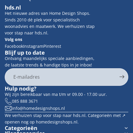
hds.nl
Het nieuwe adres van Home Design Shops.
Sinds 2010 dé plek voor specialistisch
woonadvies en maatwerk. We verhuizen stap
voor stap naar hds.nl.
Volg ons
Facebook
Instagram
Pinterest
Blijf up to date
Ontvang maandelijks speciale aanbiedingen,
de laatste trends & handige tips in je inbox!
E-mail
Privacybeleid
Hulp nodig?
Contactgegevens
Wij zijn bereikbaar van ma t/m vr 09.00 - 17.00 uur.
Terugbetalingsbeleid
085 888 3671
info@homedesignshops.nl
Algemene voorwaarden
We verhuizen stap voor stap naar hds.nl. Categorieën met ↗︎
Verzendbeleid
openen nog op homedesignshops.nl.
Wettelijke kennisgeving
Categorieën