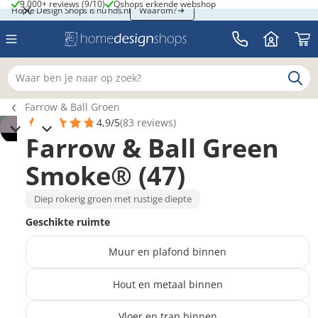
9.000+ reviews (9/10)
Qshops erkende webshop
9.000+ reviews (9/10)
Qshops erkende webshop
Home Design Shops is nu hds.nl
Home Design Shops is nu hds.nl
Waarom?
Waar ben je naar op zoek?
Breadcrumb navigatie
Farrow & Ball Groen
4,9/5
(83 reviews)
Farrow & Ball Green
3
Smoke® (47)
Diep rokerig groen met rustige diepte
Geschikte ruimte
Muur en plafond binnen
Hout en metaal binnen
Vloer en trap binnen