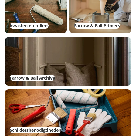
Kwasten en rollers
Farrow & Ball Primers
Farrow & Ball Archive
Farrow & Ball Archive
Schildersbenodigdheden
Schildersbenodigdheden