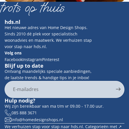
hds.nl
Het nieuwe adres van Home Design Shops.
Sinds 2010 dé plek voor specialistisch
woonadvies en maatwerk. We verhuizen stap
voor stap naar hds.nl.
Volg ons
Facebook
Instagram
Pinterest
Blijf up to date
Ontvang maandelijks speciale aanbiedingen,
de laatste trends & handige tips in je inbox!
E-mail
Privacybeleid
Hulp nodig?
Contactgegevens
Wij zijn bereikbaar van ma t/m vr 09.00 - 17.00 uur.
Terugbetalingsbeleid
085 888 3671
info@homedesignshops.nl
Algemene voorwaarden
We verhuizen stap voor stap naar hds.nl. Categorieën met ↗︎
Verzendbeleid