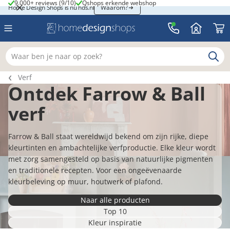
9.000+ reviews (9/10)
Qshops erkende webshop
9.000+ reviews (9/10)
Qshops erkende webshop
Home Design Shops is nu hds.nl
Home Design Shops is nu hds.nl
Waarom?
Waar ben je naar op zoek?
Breadcrumb navigatie
Verf
Ontdek Farrow & Ball
verf
Farrow & Ball staat wereldwijd bekend om zijn rijke, diepe
kleurtinten en ambachtelijke verfproductie. Elke kleur wordt
met zorg samengesteld op basis van natuurlijke pigmenten
en traditionele recepten. Voor een ongeëvenaarde
kleurbeleving op muur, houtwerk of plafond.
Naar alle producten
Top 10
Kleur inspiratie